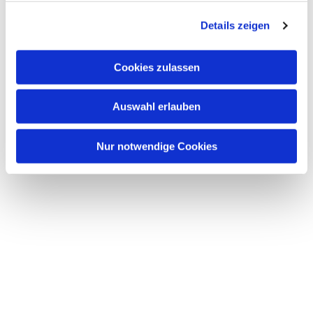
g
Details zeigen
s
a
u
Cookies zulassen
s
w
Auswahl erlauben
a
h
l
Nur notwendige Cookies