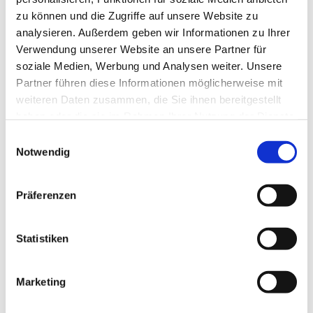
zu können und die Zugriffe auf unsere Website zu
analysieren. Außerdem geben wir Informationen zu Ihrer
Verwendung unserer Website an unsere Partner für
soziale Medien, Werbung und Analysen weiter. Unsere
Partner führen diese Informationen möglicherweise mit
weiteren Daten zusammen, die Sie ihnen bereitgestellt
haben oder die sie im Rahmen Ihrer Nutzung der Dienste
gesammelt haben.
E
Notwendig
i
n
w
Präferenzen
i
l
l
Statistiken
i
g
Marketing
Dies könnte Sie auch interessieren
u
n