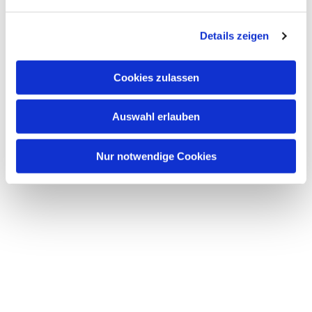
n
g
Details zeigen
s
a
u
Cookies zulassen
s
w
Auswahl erlauben
a
h
l
Nur notwendige Cookies