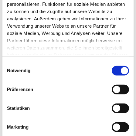
personalisieren, Funktionen für soziale Medien anbieten
zu können und die Zugriffe auf unsere Website zu
analysieren. Außerdem geben wir Informationen zu Ihrer
Verwendung unserer Website an unsere Partner für
soziale Medien, Werbung und Analysen weiter. Unsere
Partner führen diese Informationen möglicherweise mit
weiteren Daten zusammen, die Sie ihnen bereitgestellt
haben oder die sie im Rahmen Ihrer Nutzung der Dienste
gesammelt haben.
E
Notwendig
i
n
w
Präferenzen
i
l
l
Statistiken
i
g
Marketing
u
Dies könnte Sie auch interessieren