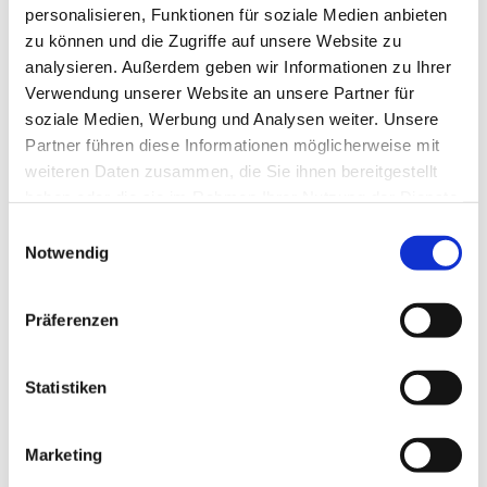
personalisieren, Funktionen für soziale Medien anbieten
zu können und die Zugriffe auf unsere Website zu
analysieren. Außerdem geben wir Informationen zu Ihrer
Verwendung unserer Website an unsere Partner für
soziale Medien, Werbung und Analysen weiter. Unsere
Partner führen diese Informationen möglicherweise mit
weiteren Daten zusammen, die Sie ihnen bereitgestellt
haben oder die sie im Rahmen Ihrer Nutzung der Dienste
gesammelt haben.
E
Notwendig
i
n
w
Präferenzen
i
l
l
Statistiken
i
g
Marketing
u
Dies könnte Sie auch interessieren