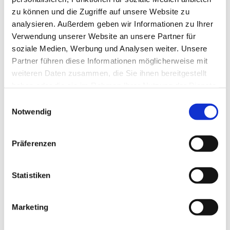
zu können und die Zugriffe auf unsere Website zu
analysieren. Außerdem geben wir Informationen zu Ihrer
Verwendung unserer Website an unsere Partner für
soziale Medien, Werbung und Analysen weiter. Unsere
Partner führen diese Informationen möglicherweise mit
weiteren Daten zusammen, die Sie ihnen bereitgestellt
haben oder die sie im Rahmen Ihrer Nutzung der Dienste
gesammelt haben.
E
Notwendig
i
n
w
Präferenzen
i
l
l
Statistiken
i
g
Marketing
Dies könnte Sie auch interessieren
u
n