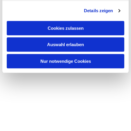
g
Details zeigen
s
a
u
Cookies zulassen
s
w
Auswahl erlauben
a
h
l
Nur notwendige Cookies