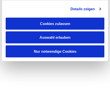
g
Details zeigen
s
a
u
Cookies zulassen
s
w
Auswahl erlauben
a
h
l
Nur notwendige Cookies