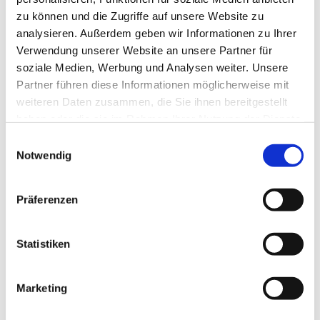
zu können und die Zugriffe auf unsere Website zu
analysieren. Außerdem geben wir Informationen zu Ihrer
Verwendung unserer Website an unsere Partner für
soziale Medien, Werbung und Analysen weiter. Unsere
Partner führen diese Informationen möglicherweise mit
weiteren Daten zusammen, die Sie ihnen bereitgestellt
haben oder die sie im Rahmen Ihrer Nutzung der Dienste
gesammelt haben.
E
Notwendig
i
n
w
Präferenzen
i
l
l
Statistiken
i
g
Marketing
Dies könnte Sie auch interessieren
u
n