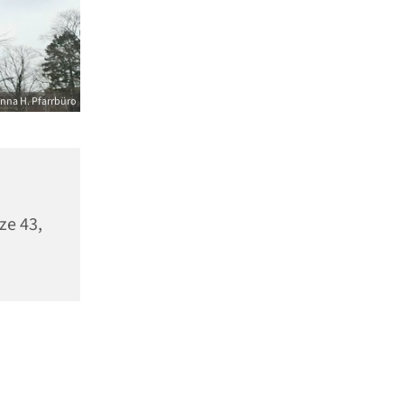
nna H. Pfarrbüro
ze 43,