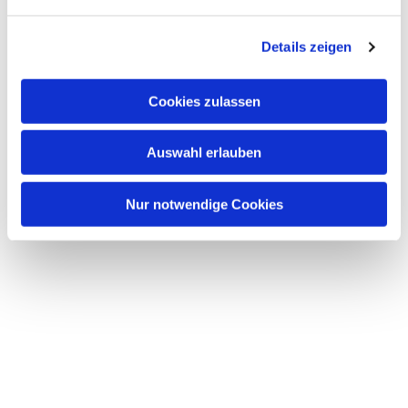
n
g
Details zeigen
s
a
u
Cookies zulassen
s
w
Auswahl erlauben
a
h
l
Nur notwendige Cookies