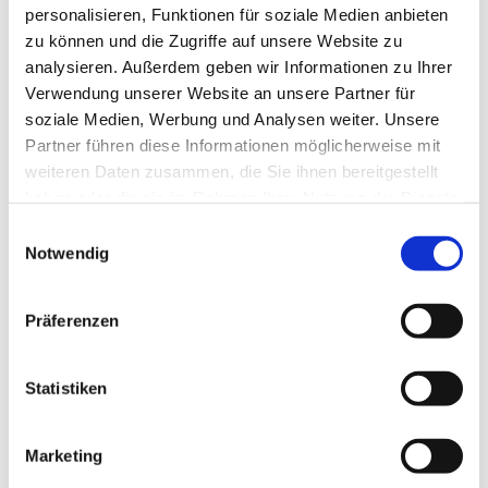
personalisieren, Funktionen für soziale Medien anbieten
zu können und die Zugriffe auf unsere Website zu
analysieren. Außerdem geben wir Informationen zu Ihrer
Verwendung unserer Website an unsere Partner für
soziale Medien, Werbung und Analysen weiter. Unsere
Partner führen diese Informationen möglicherweise mit
weiteren Daten zusammen, die Sie ihnen bereitgestellt
haben oder die sie im Rahmen Ihrer Nutzung der Dienste
gesammelt haben.
E
Notwendig
i
n
w
Präferenzen
i
l
l
Statistiken
i
g
Marketing
u
Dies könnte Sie auch interessieren