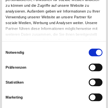
zu können und die Zugriffe auf unsere Website zu
analysieren. Außerdem geben wir Informationen zu Ihrer
Verwendung unserer Website an unsere Partner für
soziale Medien, Werbung und Analysen weiter. Unsere
Partner führen diese Informationen möglicherweise mit
weiteren Daten zusammen, die Sie ihnen bereitgestellt
haben oder die sie im Rahmen Ihrer Nutzung der Dienste
gesammelt haben.
E
Notwendig
i
n
w
Präferenzen
i
l
l
Statistiken
i
g
Marketing
Dies könnte Sie auch interessieren
u
n