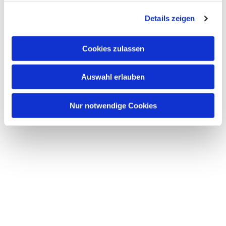
g
Details zeigen
s
a
u
Cookies zulassen
s
w
Auswahl erlauben
a
h
l
Nur notwendige Cookies