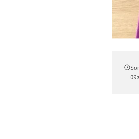
Son
09: