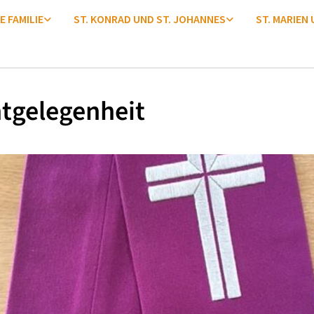
E FAMILIE
ST. KONRAD UND ST. JOHANNES
ST. MARIEN
tgelegenheit