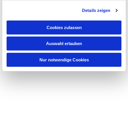
g
Details zeigen
s
a
u
Cookies zulassen
s
w
Auswahl erlauben
a
h
l
Nur notwendige Cookies