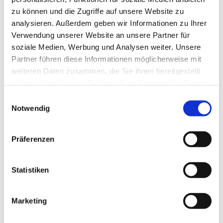
zu können und die Zugriffe auf unsere Website zu
analysieren. Außerdem geben wir Informationen zu Ihrer
Verwendung unserer Website an unsere Partner für
soziale Medien, Werbung und Analysen weiter. Unsere
Partner führen diese Informationen möglicherweise mit
weiteren Daten zusammen, die Sie ihnen bereitgestellt
haben oder die sie im Rahmen Ihrer Nutzung der Dienste
gesammelt haben.
E
Notwendig
i
n
w
Präferenzen
i
l
l
Statistiken
i
g
Marketing
Dies könnte Sie auch interessieren
u
n