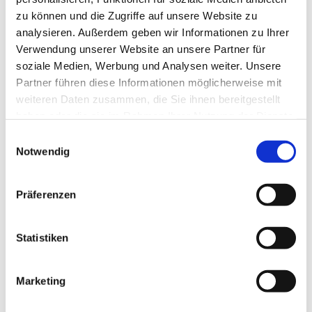
zu können und die Zugriffe auf unsere Website zu
analysieren. Außerdem geben wir Informationen zu Ihrer
Verwendung unserer Website an unsere Partner für
soziale Medien, Werbung und Analysen weiter. Unsere
Partner führen diese Informationen möglicherweise mit
weiteren Daten zusammen, die Sie ihnen bereitgestellt
haben oder die sie im Rahmen Ihrer Nutzung der Dienste
gesammelt haben.
E
Notwendig
i
n
w
Präferenzen
i
l
l
Statistiken
i
g
Marketing
Dies könnte Sie auch interessieren
u
n