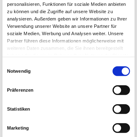
personalisieren, Funktionen für soziale Medien anbieten
zu können und die Zugriffe auf unsere Website zu
analysieren. Außerdem geben wir Informationen zu Ihrer
Verwendung unserer Website an unsere Partner für
soziale Medien, Werbung und Analysen weiter. Unsere
Partner führen diese Informationen möglicherweise mit
weiteren Daten zusammen, die Sie ihnen bereitgestellt
haben oder die sie im Rahmen Ihrer Nutzung der Dienste
gesammelt haben.
E
Notwendig
i
n
w
Präferenzen
i
l
l
Statistiken
i
g
Marketing
u
Dies könnte Sie auch interessieren