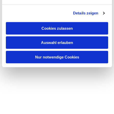
n
g
Details zeigen
s
a
u
Cookies zulassen
s
w
Auswahl erlauben
a
h
l
Nur notwendige Cookies