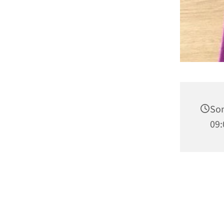
Son
09: