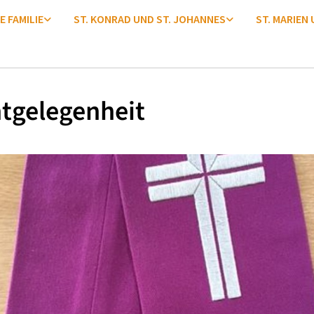
E FAMILIE
ST. KONRAD UND ST. JOHANNES
ST. MARIEN
tgelegenheit