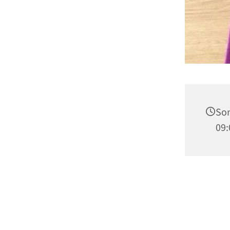
Son
09: