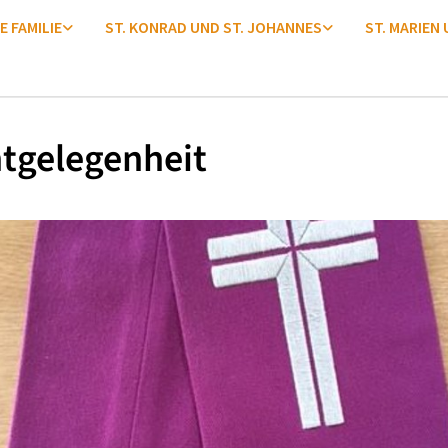
E FAMILIE
ST. KONRAD UND ST. JOHANNES
ST. MARIEN
tgelegenheit