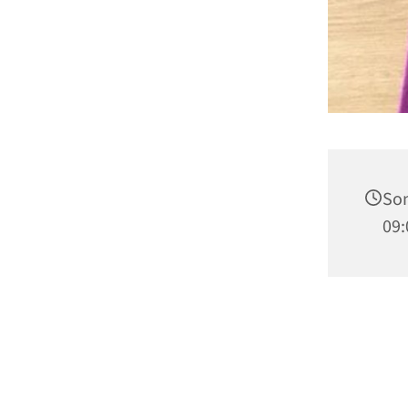
Son
09: