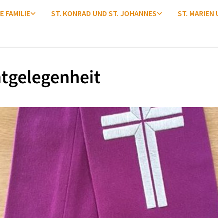
E FAMILIE
ST. KONRAD UND ST. JOHANNES
ST. MARIEN
tgelegenheit