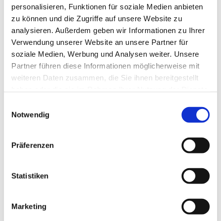
personalisieren, Funktionen für soziale Medien anbieten
zu können und die Zugriffe auf unsere Website zu
analysieren. Außerdem geben wir Informationen zu Ihrer
Verwendung unserer Website an unsere Partner für
soziale Medien, Werbung und Analysen weiter. Unsere
Partner führen diese Informationen möglicherweise mit
weiteren Daten zusammen, die Sie ihnen bereitgestellt
haben oder die sie im Rahmen Ihrer Nutzung der Dienste
gesammelt haben.
E
Notwendig
i
n
w
Präferenzen
i
l
l
Statistiken
i
g
Marketing
u
Dies könnte Sie auch interessieren