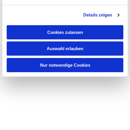
n
g
Details zeigen
s
a
u
Cookies zulassen
s
w
Auswahl erlauben
a
h
l
Nur notwendige Cookies