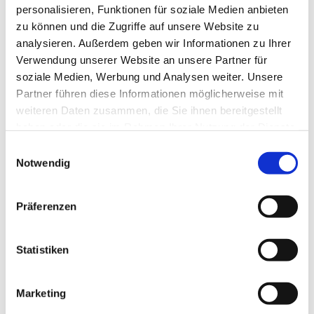
personalisieren, Funktionen für soziale Medien anbieten
zu können und die Zugriffe auf unsere Website zu
analysieren. Außerdem geben wir Informationen zu Ihrer
Verwendung unserer Website an unsere Partner für
soziale Medien, Werbung und Analysen weiter. Unsere
Partner führen diese Informationen möglicherweise mit
weiteren Daten zusammen, die Sie ihnen bereitgestellt
haben oder die sie im Rahmen Ihrer Nutzung der Dienste
gesammelt haben.
E
Notwendig
i
n
w
Präferenzen
i
l
l
Statistiken
i
g
Marketing
u
Dies könnte Sie auch interessieren