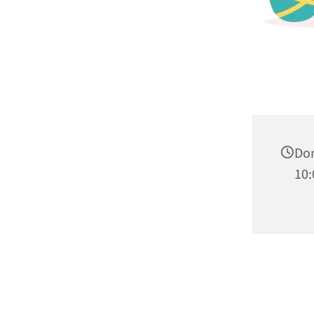
Don
10: