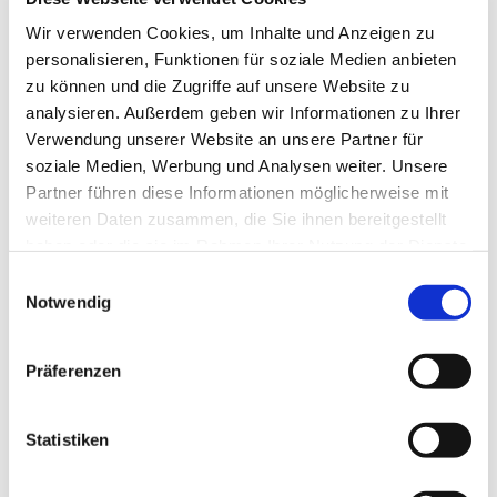
Wir verwenden Cookies, um Inhalte und Anzeigen zu
Hier geht´s zum Baby-Eltern Treff!
personalisieren, Funktionen für soziale Medien anbieten
zu können und die Zugriffe auf unsere Website zu
analysieren. Außerdem geben wir Informationen zu Ihrer
Verwendung unserer Website an unsere Partner für
soziale Medien, Werbung und Analysen weiter. Unsere
Partner führen diese Informationen möglicherweise mit
weiteren Daten zusammen, die Sie ihnen bereitgestellt
haben oder die sie im Rahmen Ihrer Nutzung der Dienste
gesammelt haben.
E
Notwendig
i
n
w
Präferenzen
i
l
l
Statistiken
i
g