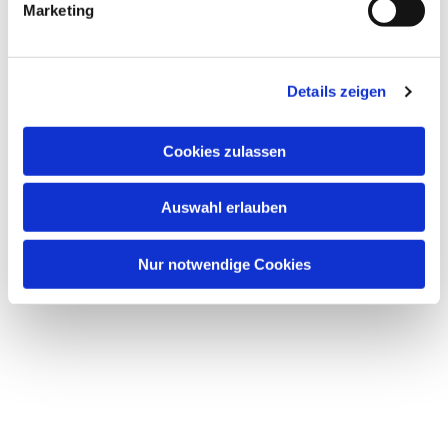
Marketing
u
n
Dies könnte Sie auch interessieren
g
Details zeigen
s
a
u
Cookies zulassen
s
w
Auswahl erlauben
a
h
l
Nur notwendige Cookies