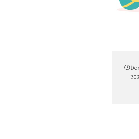
Don
202