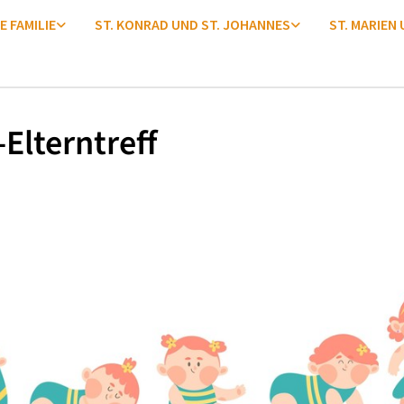
E FAMILIE
ST. KONRAD UND ST. JOHANNES
ST. MARIEN
Elterntreff