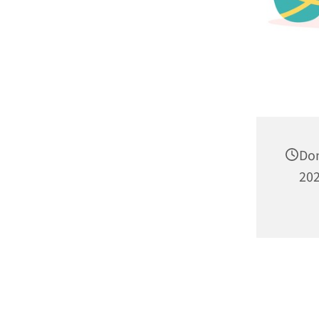
Don
202