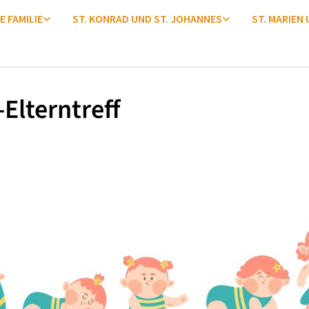
E FAMILIE
ST. KONRAD UND ST. JOHANNES
ST. MARIEN
Elterntreff