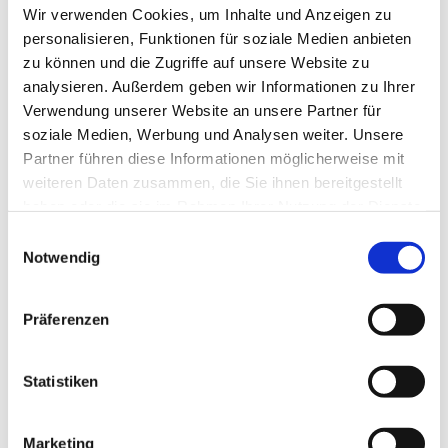
Hier geht´s zum Baby-Eltern Treff!
Wir verwenden Cookies, um Inhalte und Anzeigen zu
personalisieren, Funktionen für soziale Medien anbieten
zu können und die Zugriffe auf unsere Website zu
analysieren. Außerdem geben wir Informationen zu Ihrer
Verwendung unserer Website an unsere Partner für
soziale Medien, Werbung und Analysen weiter. Unsere
Partner führen diese Informationen möglicherweise mit
weiteren Daten zusammen, die Sie ihnen bereitgestellt
haben oder die sie im Rahmen Ihrer Nutzung der Dienste
gesammelt haben.
E
Notwendig
i
n
w
Präferenzen
i
l
l
Statistiken
i
g
Marketing