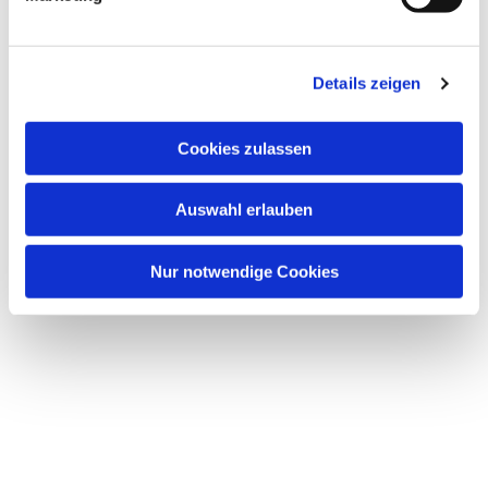
u
n
Dies könnte Sie auch interessieren
g
Details zeigen
s
a
u
Cookies zulassen
s
w
Auswahl erlauben
a
h
l
Nur notwendige Cookies