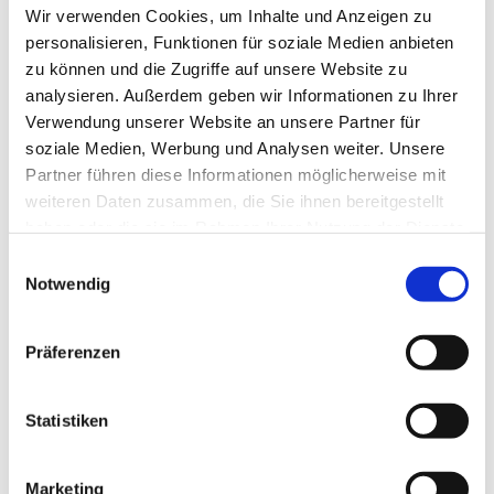
Hier geht´s zum Baby-Eltern Treff!
Wir verwenden Cookies, um Inhalte und Anzeigen zu
personalisieren, Funktionen für soziale Medien anbieten
zu können und die Zugriffe auf unsere Website zu
analysieren. Außerdem geben wir Informationen zu Ihrer
Verwendung unserer Website an unsere Partner für
soziale Medien, Werbung und Analysen weiter. Unsere
Partner führen diese Informationen möglicherweise mit
weiteren Daten zusammen, die Sie ihnen bereitgestellt
haben oder die sie im Rahmen Ihrer Nutzung der Dienste
gesammelt haben.
E
Notwendig
i
n
w
Präferenzen
i
l
l
Statistiken
i
g
Marketing