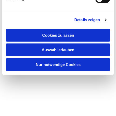
u
n
Dies könnte Sie auch interessieren
g
Details zeigen
s
a
u
Cookies zulassen
s
w
Auswahl erlauben
a
h
l
Nur notwendige Cookies