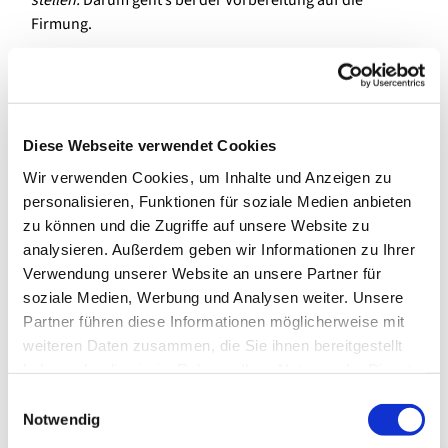
stellen.
Darum geht’s bei der Vorbereitung auf die
Firmung.
Du kannst…
Dich zum Firmkurs anmelden. Gemeinsam mit anderen
wirst Du: Neues lernen, Unbekanntes entdecken,
Diese Webseite verwendet Cookies
Interessantes diskutieren, Themen vertiefen,
Gemeinschaft erleben, Gott erfahren und manches mehr.
Wir verwenden Cookies, um Inhalte und Anzeigen zu
Am Ende entscheidest Du, ob Du gefirmt werden willst
personalisieren, Funktionen für soziale Medien anbieten
oder nicht.
zu können und die Zugriffe auf unsere Website zu
analysieren. Außerdem geben wir Informationen zu Ihrer
Die Anmeldung zu den Firmkursen ist nun mit
Verwendung unserer Website an unsere Partner für
unstenstehenden Links möglich. Dort findest Du auch
soziale Medien, Werbung und Analysen weiter. Unsere
weitere Info zum Infoabend:
Partner führen diese Informationen möglicherweise mit
weiteren Daten zusammen, die Sie ihnen bereitgestellt
Zur Anmeldung für den Kurs in Spandau (Maria, Hilfe d.
haben oder die sie im Rahmen Ihrer Nutzung der Dienste
Christen & St. Joseph)
gesammelt haben.
E
Zur Anmeldung für den Kurs in St. Konrad
Notwendig
i
n