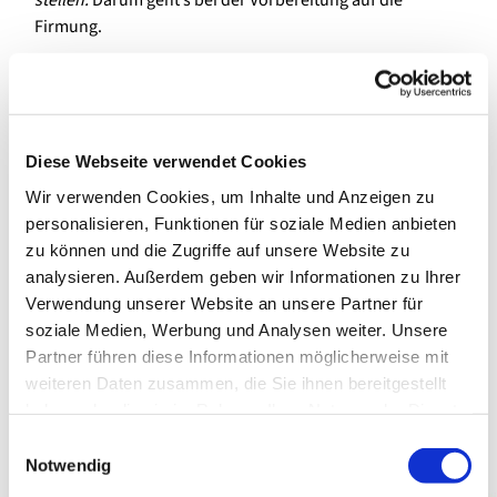
stellen.
Darum geht’s bei der Vorbereitung auf die
Firmung.
Du kannst…
Dich zum Firmkurs anmelden. Gemeinsam mit anderen
wirst Du: Neues lernen, Unbekanntes entdecken,
Diese Webseite verwendet Cookies
Interessantes diskutieren, Themen vertiefen,
Gemeinschaft erleben, Gott erfahren und manches mehr.
Wir verwenden Cookies, um Inhalte und Anzeigen zu
Am Ende entscheidest Du, ob Du gefirmt werden willst
personalisieren, Funktionen für soziale Medien anbieten
oder nicht.
zu können und die Zugriffe auf unsere Website zu
analysieren. Außerdem geben wir Informationen zu Ihrer
Die Anmeldung zu den Firmkursen ist nun mit
Verwendung unserer Website an unsere Partner für
unstenstehenden Links möglich. Dort findest Du auch
soziale Medien, Werbung und Analysen weiter. Unsere
weitere Info zum Infoabend:
Partner führen diese Informationen möglicherweise mit
weiteren Daten zusammen, die Sie ihnen bereitgestellt
Zur Anmeldung für den Kurs in Spandau (Maria, Hilfe d.
haben oder die sie im Rahmen Ihrer Nutzung der Dienste
Christen & St. Joseph)
gesammelt haben.
E
Zur Anmeldung für den Kurs in St. Konrad
Notwendig
i
n