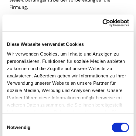
stellen.
Darum geht’s bei der Vorbereitung auf die
Firmung.
Du kannst…
Dich zum Firmkurs anmelden. Gemeinsam mit anderen
wirst Du: Neues lernen, Unbekanntes entdecken,
Diese Webseite verwendet Cookies
Interessantes diskutieren, Themen vertiefen,
Gemeinschaft erleben, Gott erfahren und manches mehr.
Wir verwenden Cookies, um Inhalte und Anzeigen zu
Am Ende entscheidest Du, ob Du gefirmt werden willst
personalisieren, Funktionen für soziale Medien anbieten
oder nicht.
zu können und die Zugriffe auf unsere Website zu
analysieren. Außerdem geben wir Informationen zu Ihrer
Die Anmeldung zu den Firmkursen ist nun mit
Verwendung unserer Website an unsere Partner für
unstenstehenden Links möglich. Dort findest Du auch
soziale Medien, Werbung und Analysen weiter. Unsere
weitere Info zum Infoabend:
Partner führen diese Informationen möglicherweise mit
weiteren Daten zusammen, die Sie ihnen bereitgestellt
Zur Anmeldung für den Kurs in Spandau (Maria, Hilfe d.
haben oder die sie im Rahmen Ihrer Nutzung der Dienste
Christen & St. Joseph)
gesammelt haben.
E
Zur Anmeldung für den Kurs in St. Konrad
Notwendig
i
n