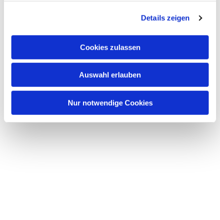
g
Details zeigen
s
a
u
Cookies zulassen
s
w
Auswahl erlauben
a
h
l
Nur notwendige Cookies