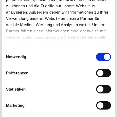
zu können und die Zugriffe auf unsere Website zu
analysieren. Außerdem geben wir Informationen zu Ihrer
Verwendung unserer Website an unsere Partner für
soziale Medien, Werbung und Analysen weiter. Unsere
Partner führen diese Informationen möglicherweise mit
weiteren Daten zusammen, die Sie ihnen bereitgestellt
haben oder die sie im Rahmen Ihrer Nutzung der Dienste
gesammelt haben.
E
Notwendig
i
n
w
Präferenzen
i
l
l
Statistiken
i
g
Marketing
Dies könnte Sie auch interessieren
u
n