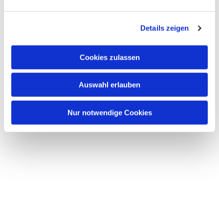
Dies könnte Sie auch interessieren
n
g
Details zeigen
s
a
u
Cookies zulassen
s
w
Auswahl erlauben
a
h
l
Nur notwendige Cookies