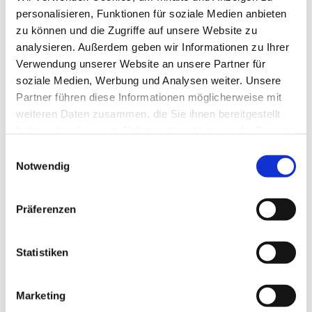
personalisieren, Funktionen für soziale Medien anbieten
zu können und die Zugriffe auf unsere Website zu
analysieren. Außerdem geben wir Informationen zu Ihrer
Verwendung unserer Website an unsere Partner für
soziale Medien, Werbung und Analysen weiter. Unsere
Partner führen diese Informationen möglicherweise mit
weiteren Daten zusammen, die Sie ihnen bereitgestellt
haben oder die sie im Rahmen Ihrer Nutzung der Dienste
gesammelt haben.
E
Notwendig
i
n
w
Präferenzen
i
l
l
Statistiken
i
g
Marketing
u