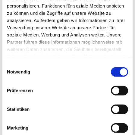
personalisieren, Funktionen für soziale Medien anbieten
zu können und die Zugriffe auf unsere Website zu
analysieren. Außerdem geben wir Informationen zu Ihrer
Verwendung unserer Website an unsere Partner für
soziale Medien, Werbung und Analysen weiter. Unsere
Partner führen diese Informationen möglicherweise mit
weiteren Daten zusammen, die Sie ihnen bereitgestellt
haben oder die sie im Rahmen Ihrer Nutzung der Dienste
gesammelt haben.
E
Notwendig
i
n
w
Präferenzen
i
l
l
Statistiken
i
g
Marketing
u