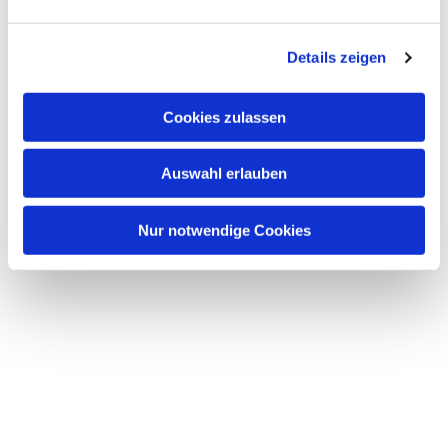
Dies könnte Sie auch interessieren
n
g
Details zeigen
s
a
u
Cookies zulassen
s
w
Auswahl erlauben
a
h
l
Nur notwendige Cookies