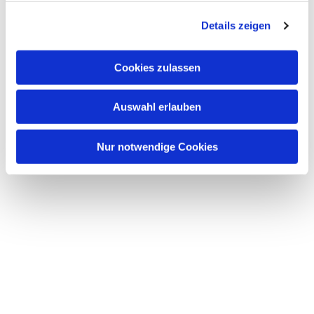
g
Details zeigen
s
a
u
Cookies zulassen
s
w
Auswahl erlauben
a
h
l
Nur notwendige Cookies