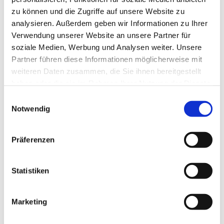
zu können und die Zugriffe auf unsere Website zu
analysieren. Außerdem geben wir Informationen zu Ihrer
Verwendung unserer Website an unsere Partner für
soziale Medien, Werbung und Analysen weiter. Unsere
Partner führen diese Informationen möglicherweise mit
weiteren Daten zusammen, die Sie ihnen bereitgestellt
haben oder die sie im Rahmen Ihrer Nutzung der Dienste
gesammelt haben.
E
Notwendig
i
n
w
Präferenzen
i
l
l
Statistiken
i
g
Marketing
Dies könnte Sie auch interessieren
u
n