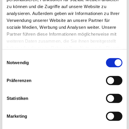
zu können und die Zugriffe auf unsere Website zu
analysieren. Außerdem geben wir Informationen zu Ihrer
Verwendung unserer Website an unsere Partner für
soziale Medien, Werbung und Analysen weiter. Unsere
Partner führen diese Informationen möglicherweise mit
weiteren Daten zusammen, die Sie ihnen bereitgestellt
haben oder die sie im Rahmen Ihrer Nutzung der Dienste
gesammelt haben.
E
Notwendig
i
n
w
Präferenzen
i
l
l
Statistiken
i
g
Marketing
Dies könnte Sie auch interessieren
u
n