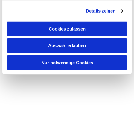
g
Details zeigen
s
a
u
Cookies zulassen
s
w
Auswahl erlauben
a
h
l
Nur notwendige Cookies