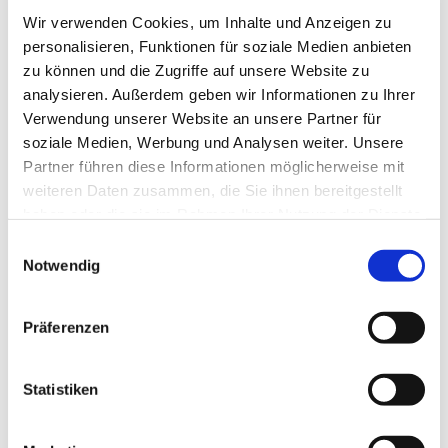
Frau Spisla
Wir verwenden Cookies, um Inhalte und Anzeigen zu
personalisieren, Funktionen für soziale Medien anbieten
zu können und die Zugriffe auf unsere Website zu
analysieren. Außerdem geben wir Informationen zu Ihrer
Verwendung unserer Website an unsere Partner für
soziale Medien, Werbung und Analysen weiter. Unsere
Partner führen diese Informationen möglicherweise mit
weiteren Daten zusammen, die Sie ihnen bereitgestellt
haben oder die sie im Rahmen Ihrer Nutzung der Dienste
gesammelt haben.
E
Notwendig
i
n
w
Präferenzen
i
l
l
Statistiken
i
g