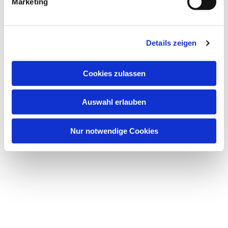
Marketing
u
n
Dies könnte Sie auch interessieren
g
Details zeigen
s
a
u
Cookies zulassen
s
w
Auswahl erlauben
a
h
l
Nur notwendige Cookies