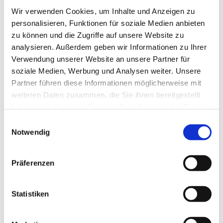
Frau Spisla
Wir verwenden Cookies, um Inhalte und Anzeigen zu
personalisieren, Funktionen für soziale Medien anbieten
zu können und die Zugriffe auf unsere Website zu
analysieren. Außerdem geben wir Informationen zu Ihrer
Verwendung unserer Website an unsere Partner für
soziale Medien, Werbung und Analysen weiter. Unsere
Partner führen diese Informationen möglicherweise mit
weiteren Daten zusammen, die Sie ihnen bereitgestellt
haben oder die sie im Rahmen Ihrer Nutzung der Dienste
gesammelt haben.
E
Notwendig
i
n
w
Präferenzen
i
l
l
Statistiken
i
g