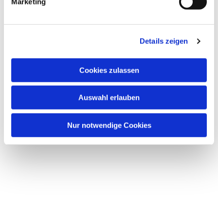
Marketing
u
n
Dies könnte Sie auch interessieren
g
Details zeigen
s
a
u
Cookies zulassen
s
w
Auswahl erlauben
a
h
l
Nur notwendige Cookies