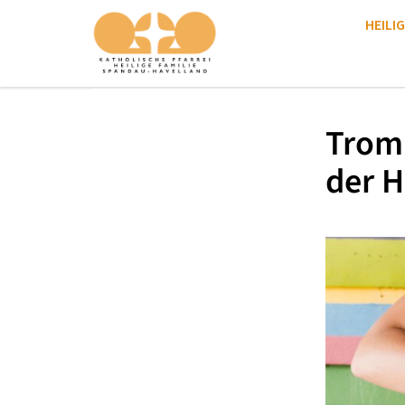
HEILIG
Trom
der H