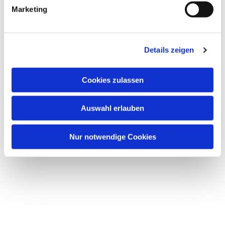
g
Marketing
u
n
g
Dies könnte Sie auch interessieren
Details zeigen
s
a
u
Cookies zulassen
s
w
Auswahl erlauben
a
h
l
Nur notwendige Cookies