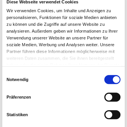
Diese Webseite verwendet Cookies
Frau Spisla
Wir verwenden Cookies, um Inhalte und Anzeigen zu
personalisieren, Funktionen für soziale Medien anbieten
zu können und die Zugriffe auf unsere Website zu
analysieren. Außerdem geben wir Informationen zu Ihrer
Verwendung unserer Website an unsere Partner für
soziale Medien, Werbung und Analysen weiter. Unsere
Partner führen diese Informationen möglicherweise mit
weiteren Daten zusammen, die Sie ihnen bereitgestellt
haben oder die sie im Rahmen Ihrer Nutzung der Dienste
gesammelt haben.
E
Notwendig
i
n
w
Präferenzen
i
l
l
Statistiken
i