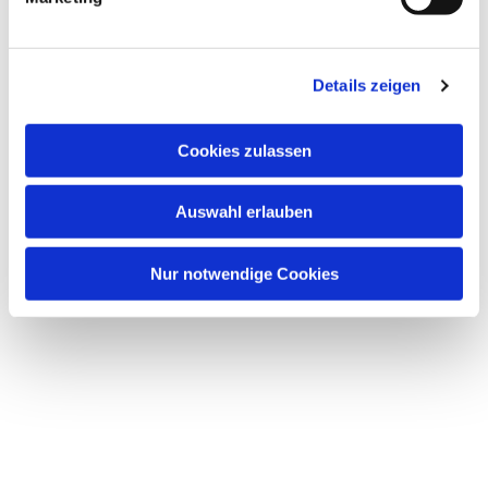
u
n
Dies könnte Sie auch interessieren
g
Details zeigen
s
a
u
Cookies zulassen
s
w
Auswahl erlauben
a
h
l
Nur notwendige Cookies