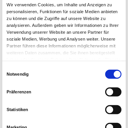
Wir verwenden Cookies, um Inhalte und Anzeigen zu
personalisieren, Funktionen für soziale Medien anbieten
zu können und die Zugriffe auf unsere Website zu
analysieren. Außerdem geben wir Informationen zu Ihrer
Verwendung unserer Website an unsere Partner für
soziale Medien, Werbung und Analysen weiter. Unsere
Partner führen diese Informationen möglicherweise mit
weiteren Daten zusammen, die Sie ihnen bereitgestellt
haben oder die sie im Rahmen Ihrer Nutzung der Dienste
gesammelt haben.
E
Notwendig
i
n
w
Präferenzen
i
l
l
Statistiken
i
g
Marketing