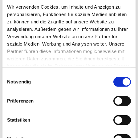
Pfarrvikar
Wir verwenden Cookies, um Inhalte und Anzeigen zu
personalisieren, Funktionen für soziale Medien anbieten
zu können und die Zugriffe auf unsere Website zu
analysieren. Außerdem geben wir Informationen zu Ihrer
Verwendung unserer Website an unsere Partner für
soziale Medien, Werbung und Analysen weiter. Unsere
Partner führen diese Informationen möglicherweise mit
weiteren Daten zusammen, die Sie ihnen bereitgestellt
haben oder die sie im Rahmen Ihrer Nutzung der Dienste
gesammelt haben.
E
Notwendig
i
n
w
Präferenzen
i
l
l
Statistiken
i
g