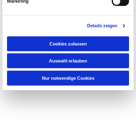
Marketing
u
n
Dies könnte Sie auch interessieren
g
Details zeigen
s
a
u
Cookies zulassen
s
w
Auswahl erlauben
a
h
l
Nur notwendige Cookies