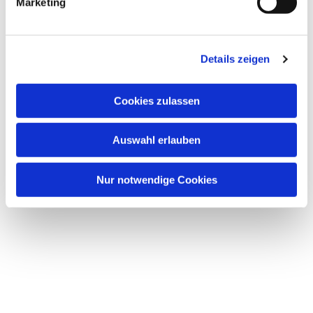
Marketing
u
n
Dies könnte Sie auch interessieren
g
Details zeigen
s
a
u
Cookies zulassen
s
w
Auswahl erlauben
a
h
l
Nur notwendige Cookies