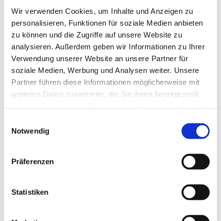
Pfarrvikar
Wir verwenden Cookies, um Inhalte und Anzeigen zu
personalisieren, Funktionen für soziale Medien anbieten
zu können und die Zugriffe auf unsere Website zu
analysieren. Außerdem geben wir Informationen zu Ihrer
Verwendung unserer Website an unsere Partner für
soziale Medien, Werbung und Analysen weiter. Unsere
Partner führen diese Informationen möglicherweise mit
weiteren Daten zusammen, die Sie ihnen bereitgestellt
haben oder die sie im Rahmen Ihrer Nutzung der Dienste
gesammelt haben.
E
Notwendig
i
n
w
Präferenzen
i
l
l
Statistiken
i
g