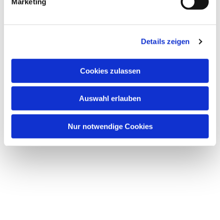
Marketing
u
n
Dies könnte Sie auch interessieren
g
Details zeigen
s
a
u
Cookies zulassen
s
w
Auswahl erlauben
a
h
l
Nur notwendige Cookies