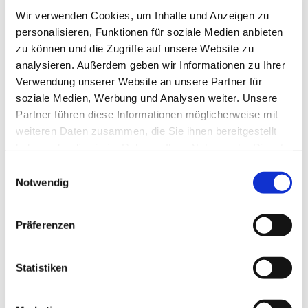
Pfarrvikar
Wir verwenden Cookies, um Inhalte und Anzeigen zu
personalisieren, Funktionen für soziale Medien anbieten
zu können und die Zugriffe auf unsere Website zu
analysieren. Außerdem geben wir Informationen zu Ihrer
Verwendung unserer Website an unsere Partner für
soziale Medien, Werbung und Analysen weiter. Unsere
Partner führen diese Informationen möglicherweise mit
weiteren Daten zusammen, die Sie ihnen bereitgestellt
haben oder die sie im Rahmen Ihrer Nutzung der Dienste
gesammelt haben.
E
Notwendig
i
n
w
Präferenzen
i
l
l
Statistiken
i
g