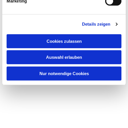
Marketing
u
n
Dies könnte Sie auch interessieren
g
Details zeigen
s
a
u
Cookies zulassen
s
w
Auswahl erlauben
a
h
l
Nur notwendige Cookies