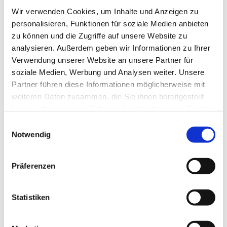
Pfarrvikar
Wir verwenden Cookies, um Inhalte und Anzeigen zu
personalisieren, Funktionen für soziale Medien anbieten
zu können und die Zugriffe auf unsere Website zu
analysieren. Außerdem geben wir Informationen zu Ihrer
Verwendung unserer Website an unsere Partner für
soziale Medien, Werbung und Analysen weiter. Unsere
Partner führen diese Informationen möglicherweise mit
weiteren Daten zusammen, die Sie ihnen bereitgestellt
haben oder die sie im Rahmen Ihrer Nutzung der Dienste
gesammelt haben.
E
Notwendig
i
n
w
Präferenzen
i
l
l
Statistiken
i
g