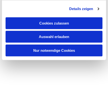
g
Details zeigen
s
a
u
Cookies zulassen
s
w
Auswahl erlauben
a
h
l
Nur notwendige Cookies