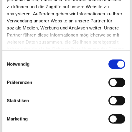
zu können und die Zugriffe auf unsere Website zu
analysieren. Außerdem geben wir Informationen zu Ihrer
Verwendung unserer Website an unsere Partner für
soziale Medien, Werbung und Analysen weiter. Unsere
Partner führen diese Informationen möglicherweise mit
weiteren Daten zusammen, die Sie ihnen bereitgestellt
haben oder die sie im Rahmen Ihrer Nutzung der Dienste
gesammelt haben.
E
Notwendig
i
n
w
Präferenzen
i
l
l
Statistiken
i
g
Marketing
Dies könnte Sie auch interessieren
u
n