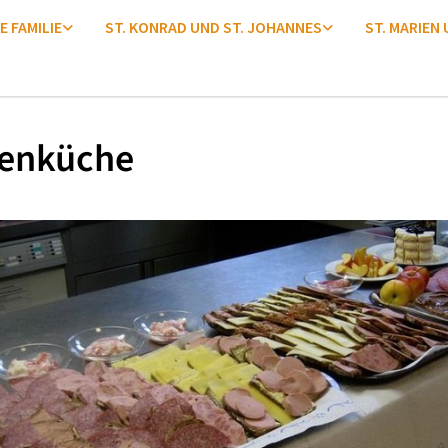
E FAMILIE
ST. KONRAD UND ST. JOHANNES
ST. MARIEN
enküche