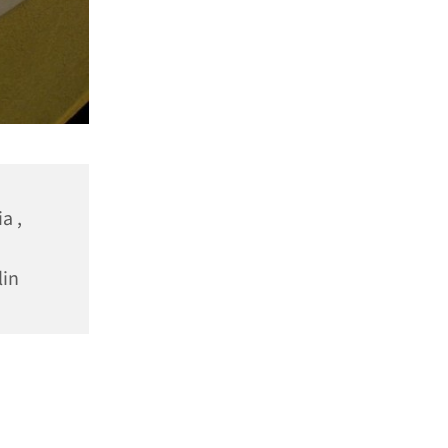
a ,
lin