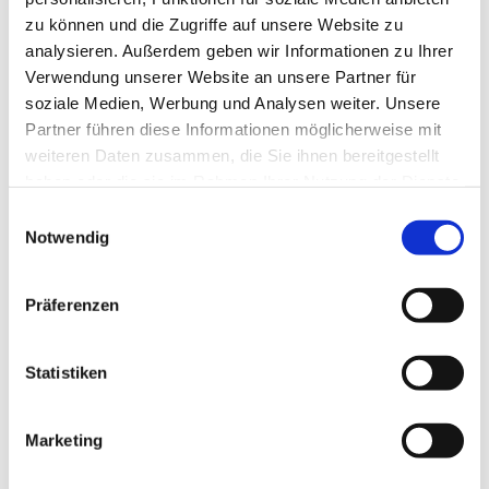
zu können und die Zugriffe auf unsere Website zu
analysieren. Außerdem geben wir Informationen zu Ihrer
Verwendung unserer Website an unsere Partner für
soziale Medien, Werbung und Analysen weiter. Unsere
Partner führen diese Informationen möglicherweise mit
weiteren Daten zusammen, die Sie ihnen bereitgestellt
haben oder die sie im Rahmen Ihrer Nutzung der Dienste
gesammelt haben.
E
Notwendig
i
n
w
Präferenzen
i
l
l
Statistiken
i
g
Marketing
Dies könnte Sie auch interessieren
u
n