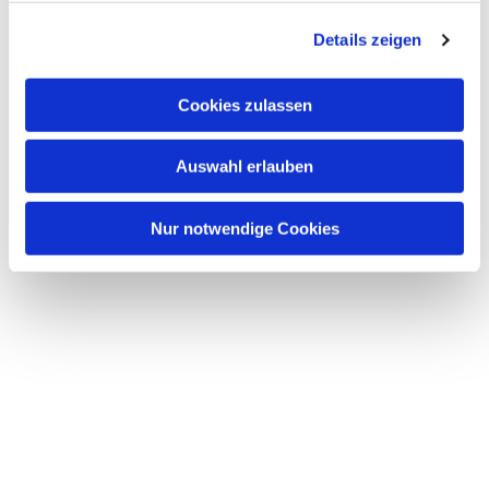
g
Details zeigen
s
a
u
Cookies zulassen
s
w
Auswahl erlauben
a
h
l
Nur notwendige Cookies