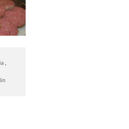
a ,
lin