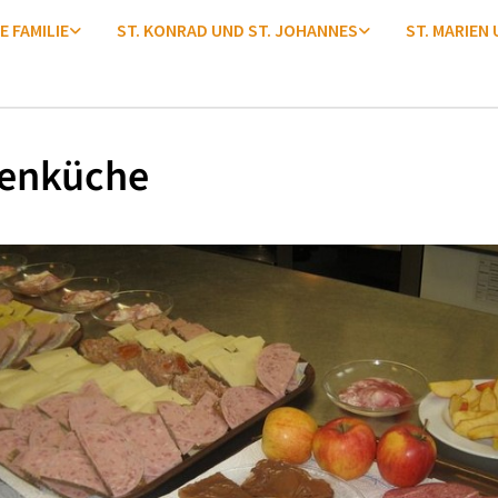
E FAMILIE
ST. KONRAD UND ST. JOHANNES
ST. MARIEN
enküche