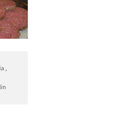
a ,
lin