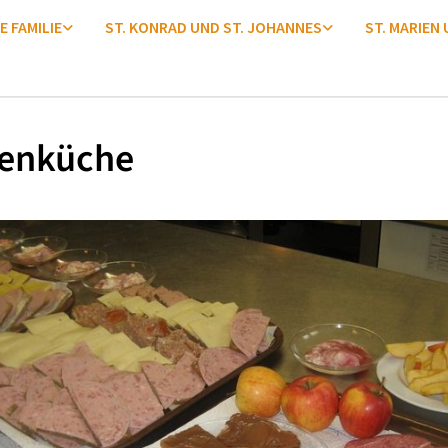
E FAMILIE
ST. KONRAD UND ST. JOHANNES
ST. MARIEN
enküche