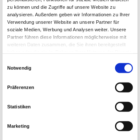
zu können und die Zugriffe auf unsere Website zu
analysieren. Außerdem geben wir Informationen zu Ihrer
Verwendung unserer Website an unsere Partner für
soziale Medien, Werbung und Analysen weiter. Unsere
Partner führen diese Informationen möglicherweise mit
weiteren Daten zusammen, die Sie ihnen bereitgestellt
haben oder die sie im Rahmen Ihrer Nutzung der Dienste
gesammelt haben.
E
Notwendig
i
n
w
Präferenzen
i
l
l
Statistiken
i
g
Marketing
Dies könnte Sie auch interessieren
u
n