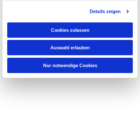
g
Details zeigen
s
a
u
Cookies zulassen
s
w
Auswahl erlauben
a
h
l
Nur notwendige Cookies