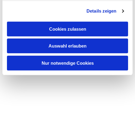
g
Details zeigen
s
a
u
Cookies zulassen
s
w
Auswahl erlauben
a
h
l
Nur notwendige Cookies