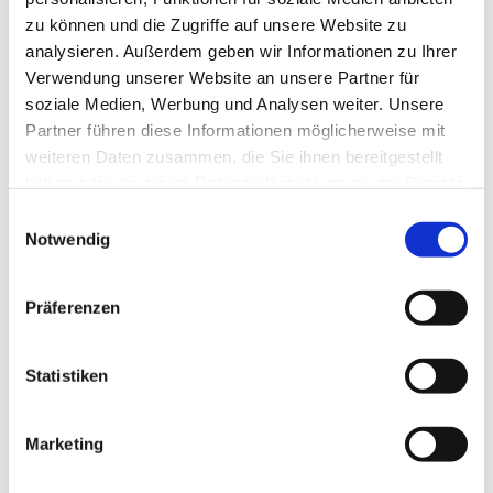
zu können und die Zugriffe auf unsere Website zu
analysieren. Außerdem geben wir Informationen zu Ihrer
Verwendung unserer Website an unsere Partner für
soziale Medien, Werbung und Analysen weiter. Unsere
Partner führen diese Informationen möglicherweise mit
weiteren Daten zusammen, die Sie ihnen bereitgestellt
haben oder die sie im Rahmen Ihrer Nutzung der Dienste
gesammelt haben.
E
Notwendig
i
n
w
Präferenzen
i
l
l
Statistiken
i
g
Marketing
Dies könnte Sie auch interessieren
u
n