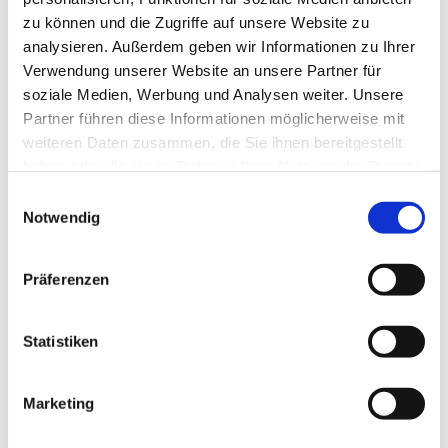
zu können und die Zugriffe auf unsere Website zu
analysieren. Außerdem geben wir Informationen zu Ihrer
Verwendung unserer Website an unsere Partner für
soziale Medien, Werbung und Analysen weiter. Unsere
Partner führen diese Informationen möglicherweise mit
weiteren Daten zusammen, die Sie ihnen bereitgestellt
haben oder die sie im Rahmen Ihrer Nutzung der Dienste
gesammelt haben.
E
Notwendig
i
n
w
Präferenzen
i
l
l
Statistiken
i
g
Marketing
Dies könnte Sie auch interessieren
u
n