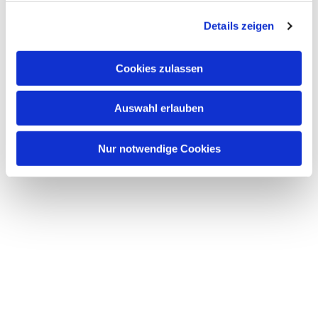
g
Details zeigen
s
a
u
Cookies zulassen
s
w
Auswahl erlauben
a
h
l
Nur notwendige Cookies