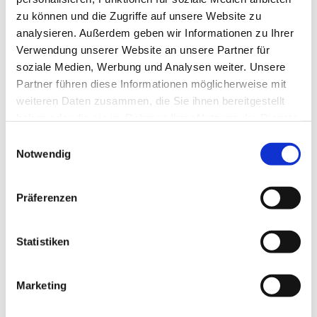
zu können und die Zugriffe auf unsere Website zu
analysieren. Außerdem geben wir Informationen zu Ihrer
Verwendung unserer Website an unsere Partner für
soziale Medien, Werbung und Analysen weiter. Unsere
Partner führen diese Informationen möglicherweise mit
weiteren Daten zusammen, die Sie ihnen bereitgestellt
haben oder die sie im Rahmen Ihrer Nutzung der Dienste
gesammelt haben.
E
Notwendig
i
n
w
Präferenzen
i
l
l
Statistiken
i
g
Marketing
Dies könnte Sie auch interessieren
u
n