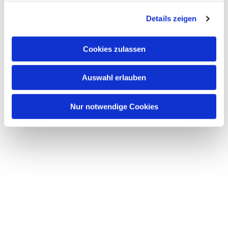
g
Details zeigen
s
a
u
Cookies zulassen
s
w
Auswahl erlauben
a
h
l
Nur notwendige Cookies