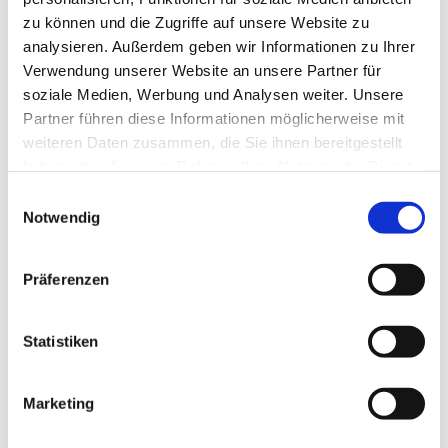
zu können und die Zugriffe auf unsere Website zu
analysieren. Außerdem geben wir Informationen zu Ihrer
Verwendung unserer Website an unsere Partner für
soziale Medien, Werbung und Analysen weiter. Unsere
Partner führen diese Informationen möglicherweise mit
weiteren Daten zusammen, die Sie ihnen bereitgestellt
haben oder die sie im Rahmen Ihrer Nutzung der Dienste
gesammelt haben.
E
Notwendig
i
n
w
Präferenzen
i
l
l
Statistiken
i
g
Marketing
Dies könnte Sie auch interessieren
u
n