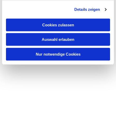
g
Details zeigen
s
a
u
Cookies zulassen
s
w
Auswahl erlauben
a
h
l
Nur notwendige Cookies